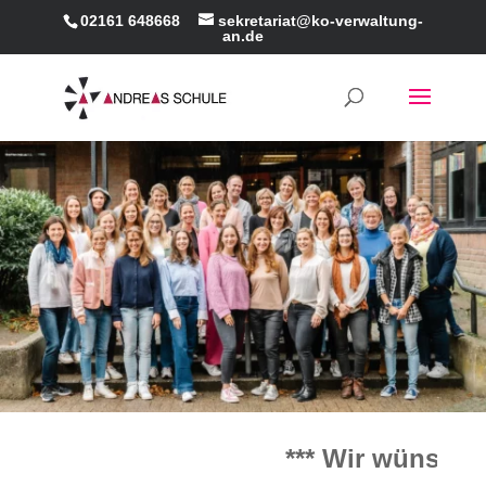
02161 648668
sekretariat@ko-verwaltung-
an.de
*** Wir wünschen alle