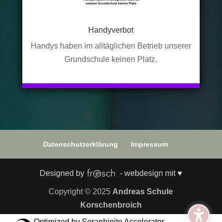
Handyverbot
Handys haben im alltäglichen Betrieb unserer
Grundschule keinen Platz.
Datenschutzerklärung
Impressum
Designed by
- webdesign mit ♥
Copyright © 2025
Andreas Schule
Korschenbroich
Optimized by Seraphinite Accelerator