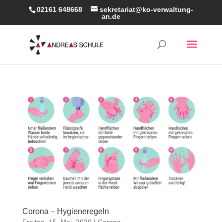
02161 648668
sekretariat@ko-verwaltung-
an.de
Corona – Hygieneregeln
Freitag, 15. Mai, 2020
|
Corona