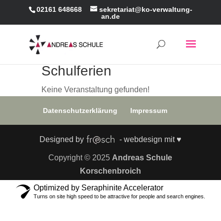
02161 648668
sekretariat@ko-verwaltung-
an.de
Schulferien
Keine Veranstaltung gefunden!
Datenschutzerklärung
Impressum
Designed by
- webdesign mit ♥
Copyright © 2025
Andreas Schule
Korschenbroich
Optimized by Seraphinite Accelerator
Turns on site high speed to be attractive for people and search engines.