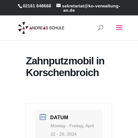
02161 648668
sekretariat@ko-verwaltung-
an.de
Zahnputzmobil in
Korschenbroich
DATUM
Montag - Freitag, April
22 - 26, 2024