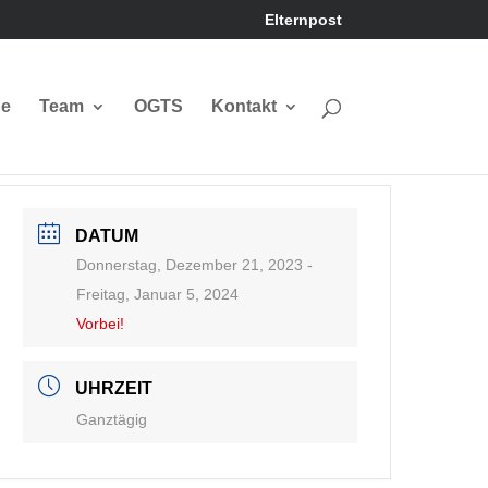
Elternpost
ne
Team
OGTS
Kontakt
DATUM
Donnerstag, Dezember 21, 2023
-
Freitag, Januar 5, 2024
Vorbei!
UHRZEIT
Ganztägig