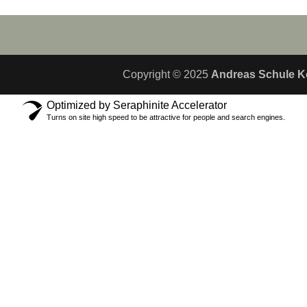
Copyright © 2025
Andreas Schule K
Optimized by Seraphinite Accelerator
Turns on site high speed to be attractive for people and search engines.