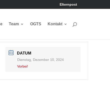
Elternpost
ne
Team
OGTS
Kontakt
DATUM
Dienstag, Dezember 10, 2024
Vorbei!