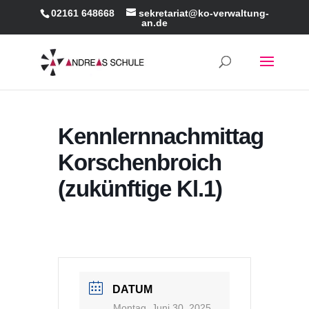
02161 648668
sekretariat@ko-verwaltung-
an.de
Kennlernnachmittag
Korschenbroich
(zukünftige Kl.1)
DATUM
Montag, Juni 30, 2025