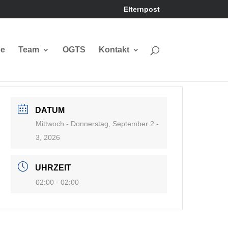
Elternpost
ne
Team
OGTS
Kontakt
DATUM
Mittwoch - Donnerstag, September 2 -
3, 2026
UHRZEIT
02:00 - 02:00