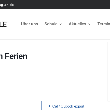
ng-an.de
Über uns
Schule
Aktuelles
Termi
n Ferien
+ iCal / Outlook export